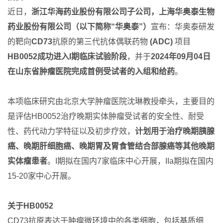
近日，
浙江华海药业股份有限公司子公司，上海华奥泰生物
药业股份有限公司（以下简称“华奥泰”）
宣布：华奥泰研发
的靶向
CD73
抗原的第三代抗体偶联药物
(ADC)
项目
HB0052
成功进入
I
期临床试验阶段
，并于
2024
年
09
月
04
日
在山东省肿瘤医院完成首例受试者的入组和给药
。
本项临床研究由北京大学肿瘤医院沈琳教授牵头，主要目的
是评估HB0052治疗晚期实体肿瘤受试者的安全性、耐受
性、药代动力学特征以及初步疗效，
计划用于治疗晚期胰腺
癌、晚期肝细胞癌、晚期胃及胃食管结合部腺癌等其他晚期
实体瘤患者
。I期拟在国内7家临床中心开展，IIa期拟在国内
15-20家中心开展。
关于
HB0052
CD73抗原表达于肿瘤微环境中的各类细胞，包括基质细