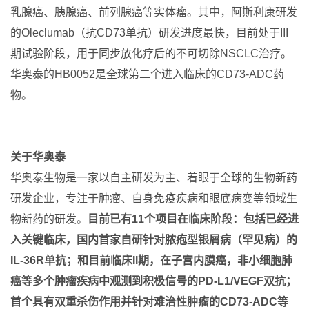
乳腺癌、胰腺癌、前列腺癌等实体瘤。其中，阿斯利康研发
的Oleclumab（抗CD73单抗）研发进度最快，目前处于III
期试验阶段，用于同步放化疗后的不可切除NSCLC治疗。
华奥泰的HB0052是全球第二个进入临床的CD73-ADC药
物。
关于华奥泰
华奥泰生物是一家以自主研发为主、着眼于全球的生物新药
研发企业，专注于肿瘤、自身免疫疾病和眼底病变等领域生
物新药的研发。
目前已有
11
个项目在临床阶段：包括已经进
入关键临床，国内首家自研针对脓疱型银屑病（罕见病）的
IL-36R
单抗；和目前临床II
期，在子宫内膜癌，非小细胞肺
癌等多个肿瘤疾病中观测到积极信号的PD-L1/VEGF
双抗；
首个具有双重杀伤作用并针对难治性肿瘤的CD73-ADC
等