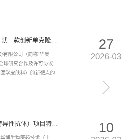
27
华奥泰（Huaota）宣布与阿尔米拉尔（Almirall）就一款创新单克隆抗体在医学皮肤科领域的研发达成全球合作及许可协议
股份有限公司（简称“华奥
2026-03
l”）达成全球研究合作及许可协议
括医学皮肤科）的新靶点的
和商业化项目和产品的权
10
已获批！华奥泰HB0056注射液（TSLP/IL-11双特异性抗体）项目特应性皮炎适应症获得药物临床试验许可
及华博生物医药技术（上