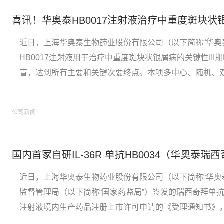
近日，上海华奥泰生物药业股份有限公司（以下简称“华奥
HB0017注射液用于治疗中重度斑块状银屑病的关键性II
盲，达到所有主要和关键次要终点。本项多中心、随机、双盲
试验总计共纳入408例中国中重度斑块状银屑病患者。研
的所有主要疗效终点（第12周时达到PASI 7...
公司新闻
近日，上海华奥泰生物药业股份有限公司（以下简称“华奥泰
监督管理局（以下简称“国家药监局”）签发的瑞西奇拜单抗（
注射液境内生产药品注册上市许可申请的《受理通知书》。【关
3月，公司HB0034注射液用于治疗泛发性脓疱型银屑病