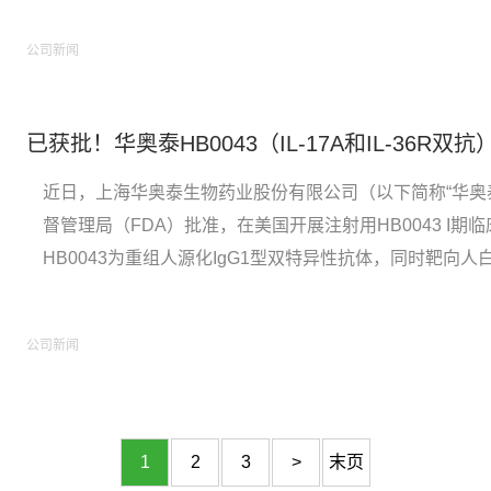
机、安慰剂平行对照的关键性临床试验达到...
公司新闻
近日，上海华奥泰生物药业股份有限公司（以下简称“华奥
督管理局（FDA）批准，在美国开展注射用HB0043 I期临
HB0043为重组人源化IgG1型双特异性抗体，同时靶向人白细
和人白细胞介素-36受体（IL-36R），具有高结合和阻
以治疗的自身免疫性疾病。...
公司新闻
1
2
3
>
末页