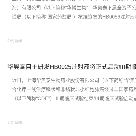
海）有限公司（以下简称“华博生物”，华奥泰下属全资子
理局（以下简称“国家药监局”）核准签发的HB0056注射
症的《药物临床试验批准通知书》，上海华奥泰生物药业股
奥泰”）及华博生物医药技术（上海）有限公司（以下简称“..
公司新闻
华奥泰自主研发HB0025注射液将正式启动III期
近日，上海华奥泰生物药业股份有限公司（以下简称“华奥泰”或
合化疗一线治疗鳞状和非鳞状非小细胞肺癌经过与国家药
（以下简称“CDE”）Ⅱ期临床试验结束/Ⅲ期临床试验启
启动HB0025注射液的III期临床试验。【关于HB0025】 
的一款创新型抗PD-L1/...
公司新闻