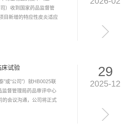
2026-02
公司）收到国家药品监督管
液项目新增的特应性皮炎适应
份有限公司（以下简称“华
.
29
临床试验
“公司”）就HB0025联
2025-12
品监督管理局药品审评中心
动前的会议沟通，公司将正式
HB0025是由华奥泰自主研发