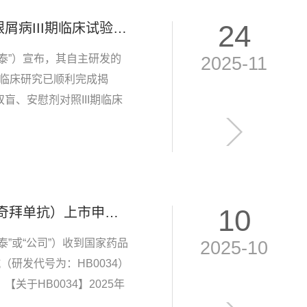
24
喜讯！华奥泰HB0017注射液治疗中重度斑块状银屑病III期临床试验达到所有主要、关键次要疗效终点
泰”）宣布，其自主研发的
2025-11
I期临床研究已顺利完成揭
、安慰剂对照III期临床
究结果显示，研究达到预设
10
国内首家自研IL-36R 单抗HB0034（华奥泰瑞西奇拜单抗）上市申请获受理，剑指泛发性脓疱型银屑病！
”或“公司”）收到国家药品
2025-10
研发代号为：HB0034）
于HB0034】2025年
急性发作的多中心、双盲、随