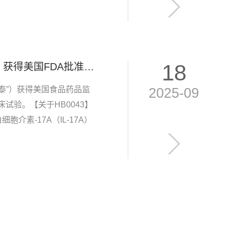
18
已获批！华奥泰HB0043（IL-17A和IL-36R双抗）获得美国FDA批准开展I期临床试验
泰”）获得美国食品药品监
2025-09
床试验。【关于HB0043】
胞介素-17A（IL-17A）
断活性，开发用于治疗多种难