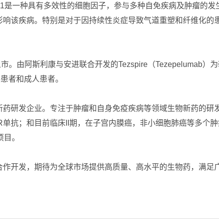
1是一种具有多效性的细胞因子，参与多种自免疾病及肿瘤的发生和发
该疾病。特别是对于因持续性炎症导致气道重塑和纤维化的患者，
市。由阿斯利康与安进联合开发的Tezspire（Tezepeluma
科患者和成人患者。
新药研发企业。专注于肿瘤和自身免疫疾病等领域生物新药的研发
R单抗；和目前临床II期，在子宫内膜癌，非小细胞肺癌等多个肿瘤
项目。
合作开发，期待为全球市场提供高质量、高水平的生物药，满足