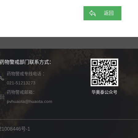
返回
药物警戒部门联系方式：
药物警戒专线电话 ：
021-51213273
药物警戒邮箱：
华奥泰公众号
pvhuaota@huaota.com
1008446号-1