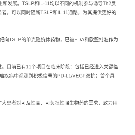
展。TSLP和IL-11均以不同的机制参与诱导Th2反
可以同时阻断TSLP和IL-11通路，为其提供更好的
b）为靶向TSLP的单克隆抗体药物，已被FDA和欧盟批准作为
。目前已有11个项目在临床阶段：包括已经进入关键临
疾病中观测到积极信号的PD-L1/VEGF双抗；首个具
广大患者对可及性高、可负担性强生物药的需求，致力用