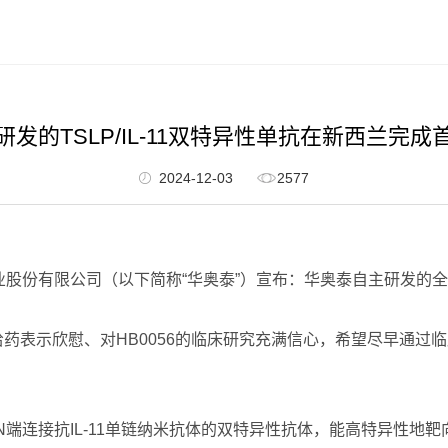
发的TSLP/IL-11双特异性单抗在新西兰完
2024-12-03
2577
有限公司（以下简称“华奥泰”）宣布：华奥泰自主研发的全球首个靶
给药表示欣慰、对HB0056的临床研究充满信心，希望尽早通过
N端连接抗IL-11单链纳米抗体的双特异性抗体，能高特异性地靶向T