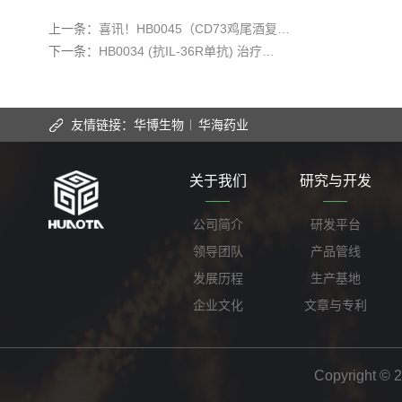
上一条：
喜讯！HB0045（CD73鸡尾酒复…
下一条：
HB0034 (抗IL-36R单抗) 治疗…
友情链接：
华博生物
华海药业
关于我们
研究与开发
公司简介
研发平台
领导团队
产品管线
发展历程
生产基地
企业文化
文章与专利
Copyrig