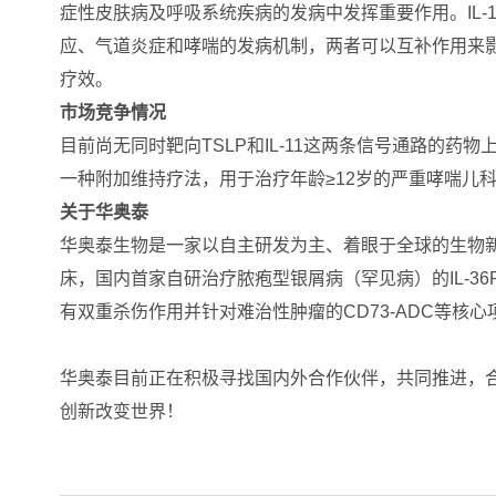
症性皮肤病及呼吸系统疾病的发病中发挥重要作用。IL-1
应、气道炎症和哮喘的发病机制，两者可以互补作用来影响
疗效。
市场竞争情况
目前尚无同时靶向TSLP和IL-11这两条信号通路的药物上
一种附加维持疗法，用于治疗年龄≥12岁的严重哮喘儿
关于华奥泰
华奥泰生物是一家以自主研发为主、着眼于全球的生物
床，国内首家自研治疗脓疱型银屑病（罕见病）的IL-36
有双重杀伤作用并针对难治性肿瘤的CD73-ADC等核心
华奥泰目前正在积极寻找国内外合作伙伴，共同推进，
创新改变世界！