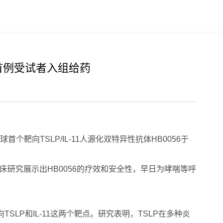
成首例受试者入组给药
向TSLP/IL-11人源化双特异性抗体HB0056于
临床研究展示出HB0056的疗效和安全性，早日为哮喘等呼
SLP和IL-11这两个靶点。研究表明，TSLP在多种炎