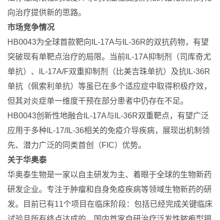
向治疗提供新的思路。
市场竞争情况
HB0043为全球首款靶向IL-17A与IL-36R的双抗药物，有望
突破现有单靶点治疗的局限。当前IL-17A抑制剂（司库奇尤
单抗）、IL-17A/F双重抑制剂（比美吉珠单抗）及抗IL-36R
单抗（佩索利单抗）等虽已在多个适应症中取得积极疗效，
但其对炎症单一维度干预在部分患者中仍存在不足。
HB0043创新性地融合IL-17A与IL-36R双重靶点，有望广泛
应用于多种IL-17/IL-36相关的免疫介导疾病，展现出机制领
先、潜力广泛的同类首创（FIC）优势。
关于华奥泰
华奥泰生物是一家以自主研发为主、着眼于全球的生物新药
研发企业。专注于肿瘤和自身免疫疾病等领域生物新药的研
发。目前已有11个项目在临床阶段：包括已经完成关键临床
试验且所有终点达成的，国内首家自研治疗泛发性脓疱型银