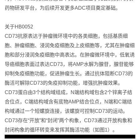
药物研发平台，为后续开发更多ADC项目奠定基础。
关于HB0052
CD73抗原表达于肿瘤微环境中的各类细胞，包括基质细
胞、肿瘤细胞、浸润免疫细胞及上皮细胞等，尤其在肿瘤细
胞和部分浸润免疫细胞中高表达。在肿瘤微环境中，低氧诱
导癌细胞表面过表达CD73，将AMP水解为腺苷，腺苷能够
抑制免疫细胞功能，促进肿瘤生长。通过抗体阻断CD73的
酶活可解除CD73的免疫抑制功能，增强抗肿瘤效果。
CD73蛋白由3个结构域组成，N端结构域包含2个锌离子结
合位点，C端结构域含有底物AMP结合位点，N端和C端结
构域通过一个短螺旋连接，该螺旋可控制CD73的运动。
CD73存在“开放”和“封闭”两个构象，CD73通过开放构象和
封闭构象的循环转变来发挥其酶活功能（如图1）。