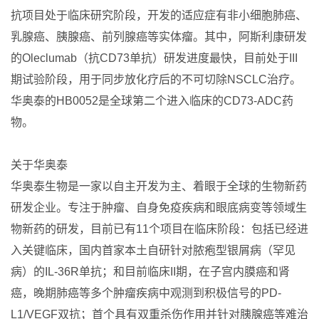
抗项目处于临床研究阶段，开发的适应症有非小细胞肺癌、
乳腺癌、胰腺癌、前列腺癌等实体瘤。其中，阿斯利康研发
的Oleclumab（抗CD73单抗）研发进度最快，目前处于III
期试验阶段，用于同步放化疗后的不可切除NSCLC治疗。
华奥泰的HB0052是全球第二个进入临床的CD73-ADC药
物。
关于华奥泰
华奥泰生物是一家以自主开发为主、着眼于全球的生物新药
研发企业。专注于肿瘤、自身免疫疾病和眼底病变等领域生
物新药的研发，目前已有11个项目在临床阶段：包括已经进
入关键临床，国内首家本土自研针对脓疱型银屑病（罕见
病）的IL-36R单抗；和目前临床II期，在子宫内膜癌和肾
癌，晚期肺癌等多个肿瘤疾病中观测到积极信号的PD-
L1/VEGF双抗；首个具有双重杀伤作用并针对胰腺癌等难治