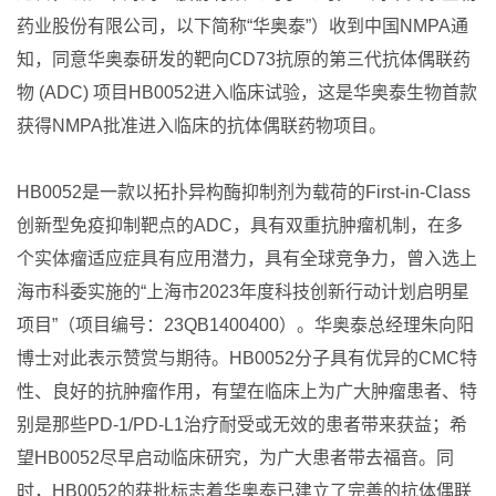
药业股份有限公司，以下简称“华奥泰”）收到中国NMPA通
知，同意华奥泰研发的靶向CD73抗原的第三代抗体偶联药
物 (ADC) 项目HB0052进入临床试验，这是华奥泰生物首款
获得NMPA批准进入临床的抗体偶联药物项目。
HB0052是一款以拓扑异构酶抑制剂为载荷的First-in-Class
创新型免疫抑制靶点的ADC，具有双重抗肿瘤机制，在多
个实体瘤适应症具有应用潜力，具有全球竞争力，曾入选上
海市科委实施的“上海市2023年度科技创新行动计划启明星
项目”（项目编号：23QB1400400）。华奥泰总经理朱向阳
博士对此表示赞赏与期待。HB0052分子具有优异的CMC特
性、良好的抗肿瘤作用，有望在临床上为广大肿瘤患者、特
别是那些PD-1/PD-L1治疗耐受或无效的患者带来获益；希
望HB0052尽早启动临床研究，为广大患者带去福音。同
时，HB0052的获批标志着华奥泰已建立了完善的抗体偶联